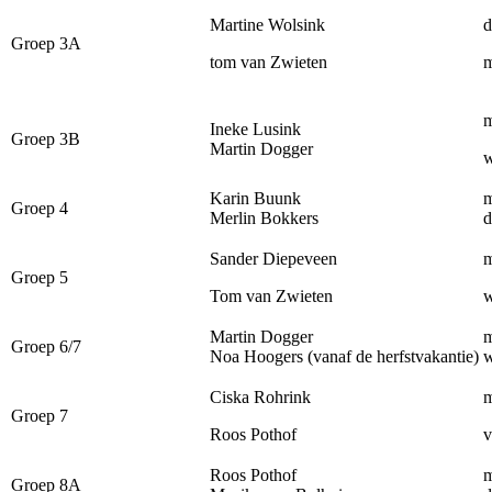
Martine Wolsink
d
Groep 3A
tom van Zwieten
m
Ineke Lusink
Groep 3B
Martin Dogger
w
Karin Buunk
m
Groep 4
Merlin Bokkers
d
Sander Diepeveen
m
Groep 5
Tom van Zwieten
w
Martin Dogger
m
Groep 6/7
Noa Hoogers (vanaf de herfstvakantie)
w
Ciska Rohrink
m
Groep 7
Roos Pothof
v
Roos Pothof
m
Groep 8A