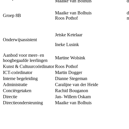
Maaike van Bolhuis
d
Maaike van Bolhuis
d
Groep 8B
Roos Pothof
m
Jetske Ketelaar
Onderwijsassistent
Ineke Lusink
Aanbod voor meer- en
Martine Wolsink
hoogbegaafde leerlingen
Kunst & Cultuurcoördinator
Roos Pothof
ICT-coördinator
Martin Dogger
Interne begeleiding
Dianne Stegeman
Administratie
Caralijne van der Heide
Conciërgetaken
Rachid Bouganon
Directie
Jan- Willem Oskam
Directieondersteuning
Maaike van Bolhuis