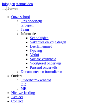
Inloggen
Aanmelden
Onze school
Ons onderwijs
Groepen
Team
Informatie
Schooltijden
Vakanties en vrije dagen
Leerlingenraad
Opvang
Verlof
Sociale veiligheid
Voortgezet onderwijs
Passend onderwijs
Documenten en formulieren
Ouders
Ouderbetrokkenheid
OR
MR
Nieuwe leerling
Actueel
Contact