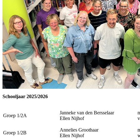
Schooljaar 2025/2026
Janneke van den Bersselaar
m
Groep 1/2A
Ellen Nijhof
v
Annelies Groothaar
m
Groep 1/2B
Ellen Nijhof
w