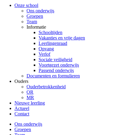
Onze school
Ons onderwijs
Groepen
Team
Informatie
Schooltijden
Vakanties en vrije dagen
Leerlingenraad
Opvang
Verlof
Sociale veiligheid
Voortgezet onderwijs
Passend onderwijs
Documenten en formulieren
Ouders
Ouderbetrokkenheid
OR
MR
Nieuwe leerling
Actueel
Contact
Ons onderwijs
Groepen
Team